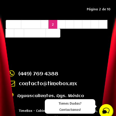
Página 2 de 10
Inicio
Anterior
1
2
3
4
5
6
7
8
9
10
Siguiente
Final
(449) 769 4388
contacto@timebox.mx
Aguascalientes, Ags. México
Tienes Dudas?
Contactanos!
TimeBox - Cabina de Fotos Aguascalientes 2026,