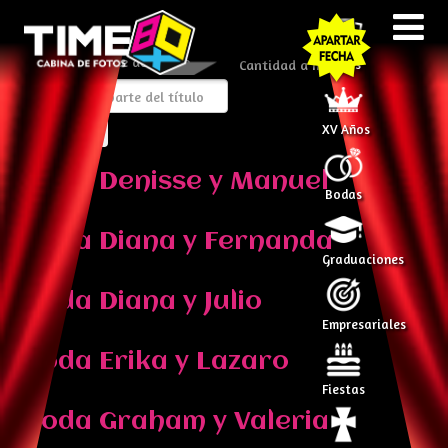
Introduzca parte del título
Cantidad a mostrar
Todos
XV Años
Boda Denisse y Manuel
Bodas
Boda Diana y Fernanda
Graduaciones
Boda Diana y Julio
Empresariales
Boda Erika y Lazaro
Fiestas
Boda Graham y Valeria