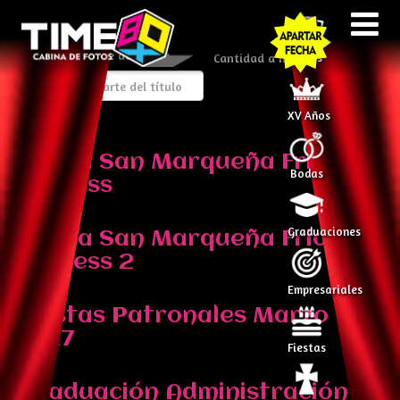
Introduzca parte del título
Cantidad a mostrar
Todos
XV Años
Fiesta San Marqueña Frio
Bodas
Express
Graduaciones
Fiesta San Marqueña Frio
Express 2
Empresariales
Fiestas Patronales Marzo
2017
Fiestas
Graduación Administración