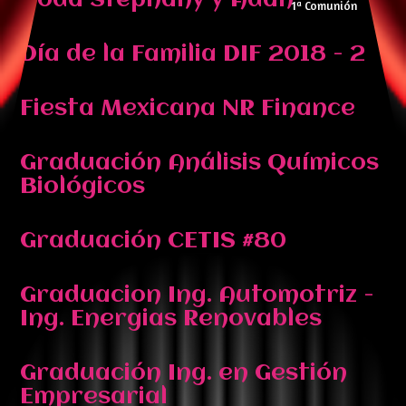
Boda Stephany y Adán
1ª Comunión
Día de la Familia DIF 2018 - 2
Fiesta Mexicana NR Finance
Graduación Análisis Químicos
Biológicos
Graduación CETIS #80
Graduacion Ing. Automotriz -
Ing. Energias Renovables
Graduación Ing. en Gestión
Empresarial