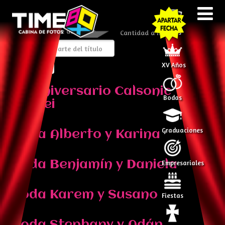
Introduzca parte del título
Cantidad a mostrar
Todos
XV Años
80 Aniversario Calsonic
Bodas
Kansei
Graduaciones
Boda Alberto y Karina
Boda Benjamín y Daniela
Empresariales
Boda Karem y Susano
Fiestas