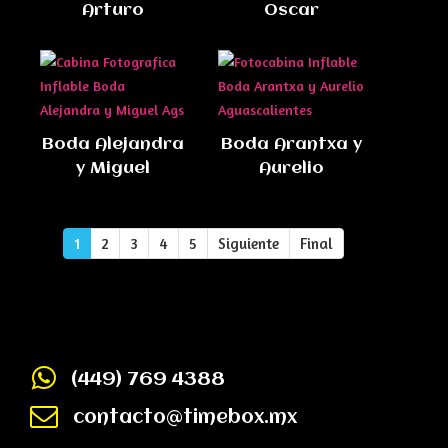
Arturo
Oscar
Boda Alejandra
Boda Arantxa y
y Miguel
Aurelio
1
2
3
4
5
Siguiente
Final
(449) 769 4388
contacto@timebox.mx