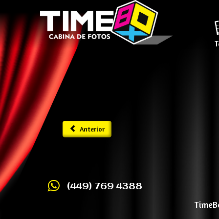
T
Anterior
(449) 769 4388
TimeBo