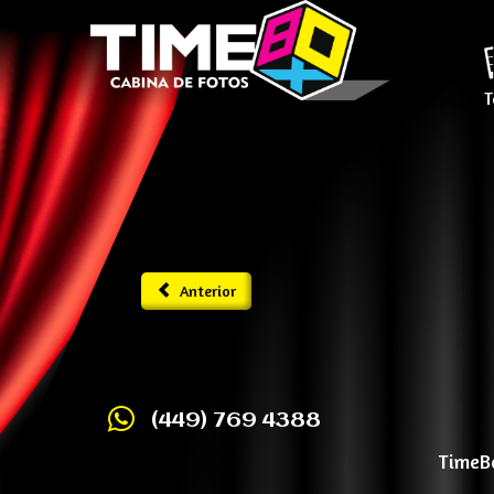
T
Anterior
(449) 769 4388
TimeBo