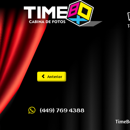
T
Anterior
(449) 769 4388
TimeBo