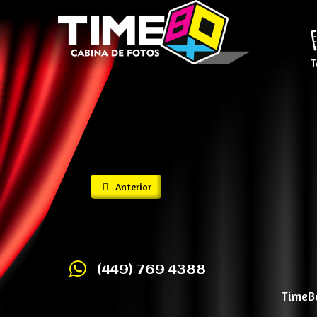
T
Anterior
(449) 769 4388
TimeBo