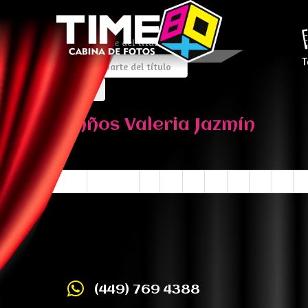
Introduzca parte del título
T
XV Años Valeria Jazmín
Inicio
Anterior
1
2
3
4
5
6
7
8
(449) 769 4388