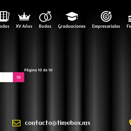
odos
XV Años
Bodas
Graduaciones
Empresariales
Fi
Página 10 de 10
9
10
contacto@timebox.mx